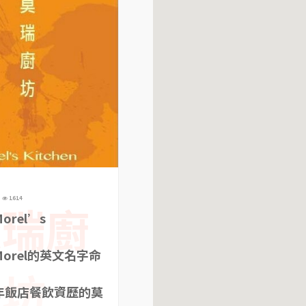
1614
莫瑞廚
rel’s
，
orel的英文名字命
坊
年飯店餐飲資歷的莫