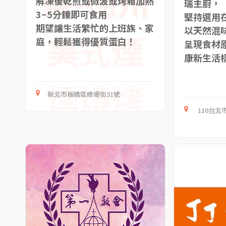
祭-德州
解凍後乾煎或微波或烤箱加熱
瑞主廚，
3~5分鐘即可食用
堅持選用
期望讓生活繁忙的上班族、家
以天然混
美式煙
庭，輕鬆獲得優質蛋白！
呈現食材
康新生活
燻燒烤
新北市板橋區綠堤街31號
110台北