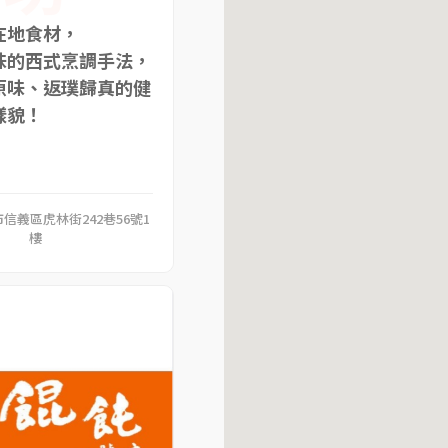
在地食材，
味的西式烹調手法，
原味、返璞歸真的健
樣貌！
市信義區虎林街242巷56號1
樓