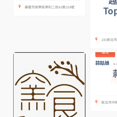
To
基隆市安樂區樂利二街62巷216號
231新北
農漁
蒜姑娘
1
新北市中和