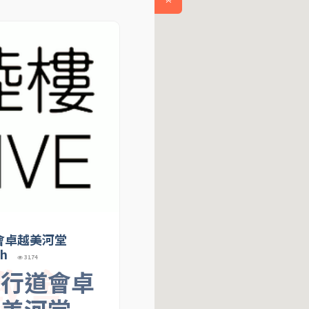
會卓越美河堂
ch
3174
教會
店行道會卓