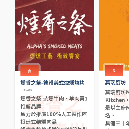
食
食
莫瑞廚坊
燻香之祭-德州美式煙燻燒烤
1688
莫瑞廚坊Mo
燻香之
燻香之祭-柴燻牛肉、羊肉第1
Kitchen
推薦品牌
是以主廚M
致力於推廣100%人工製作阿
名。
根廷式柴燻肉品
具備三十