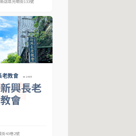
市新店區光明街133號
長老教會
1469
教會
北新興長老
教會
街43巷2號