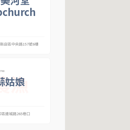
越美河堂
pchurch
市新店區中央路157號6樓
748
農漁
蒜姑娘
區連城路265巷口