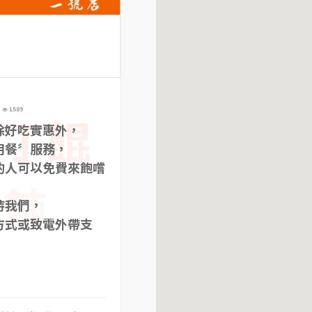
1589
丁丁餛
除好吃實惠外，
用餐〞服務，
的人可以免費來飽嚐
飩
持我們，
方式或致電外帶支