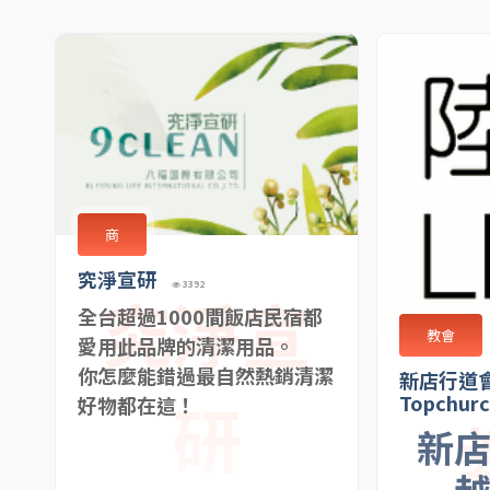
商
究淨宣研
3392
究淨宣
全台超過1000間飯店民宿都
教會
愛用此品牌的清潔用品。
你怎麼能錯過最自然熱銷清潔
新店行道
研
Topchur
好物都在這！
新