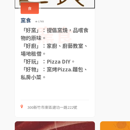
食
窯食
1765
窯食
「好窯」：提倡窯燒，品嚐食
物的原味。
「好廚」：家廚、廚藝教室、
場地租借。
「好玩」：Pizza DIY。
「好物」：窯烤Pizza.麵包、
私房小菜。
300新竹市東區建功一路222號