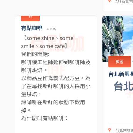
231新北
食
有點咖啡
1495
有點咖
【some shine、some
smile、some cafe】
我們的開始:
啡
咖啡機工程師延伸到咖啡師及
教會
咖啡烘焙，
台北新興
以精品豆作為義式配方豆，為
台
了在尋找新鮮咖啡的人採用小
量烘焙，
讓咖啡在新鮮的狀態下飲用
掉。
為什麼叫有點咖啡：
為了有選擇障礙的人，我們將
台北市雙城