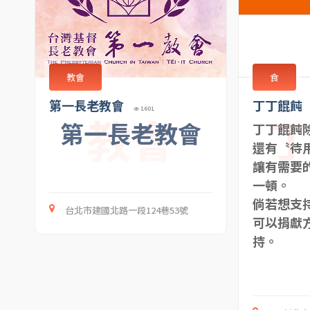
食
教會
丁丁餛飩
第一長老教會
1601
教會
第一長老教會
丁丁餛飩
還有〝待
讓有需要
一頓。
倘若想支
台北市建國北路一段124巷53號
可以捐獻
持。