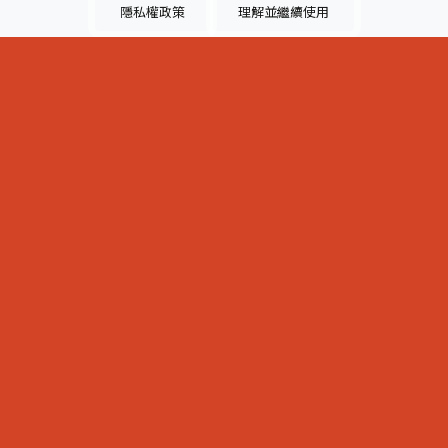
隱私權政策
理解並繼續使用
類別 :
請選擇地區
請選擇產業
產業次分類